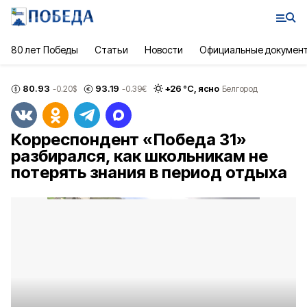
80 лет Победы
Статьи
Новости
Официальные докумен
80.93
93.19
+
26
°С,
ясно
-0.20
$
-0.39
€
Белгород
Корреспондент «Победа 31»
разбирался, как школьникам не
потерять знания в период отдыха