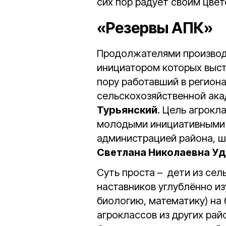
сих пор радует своим цвет
«Резервы АПК»
Продолжателями производс
инициатором которых выс
пору работавший в регион
сельскохозяйственной ак
Турьянский
. Цель агрокл
молодыми инициативными 
администрацией района, ш
Светлана Николаевна У
Суть проста – дети из сел
наставников углублённо и
биологию, математику) на
агроклассов из других рай