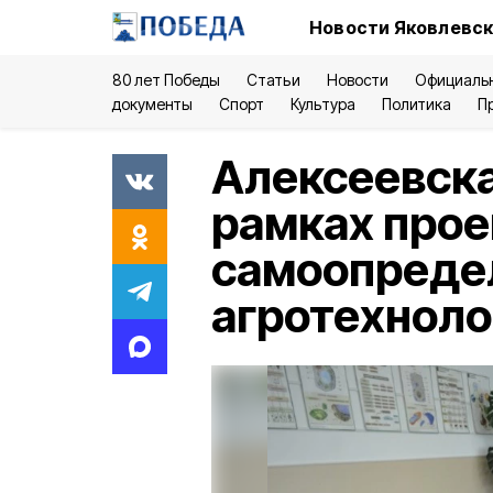
Новости Яковлевск
80 лет Победы
Статьи
Новости
Официаль
документы
Спорт
Культура
Политика
П
Алексеевска
рамках прое
самоопреде
агротехноло