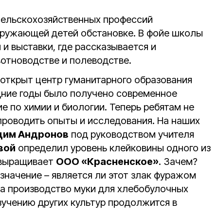
сельскохозяйственных профессий
кружающей детей обстановке. В фойе школы
и выставки, где рассказывается и
вотноводстве и полеводстве.
 открыт центр гуманитарного образования
дние годы было получено современное
 по химии и биологии. Теперь ребятам не
 проводить опыты и исследования. На наших
дим Андронов
под руководством учителя
вой
определил уровень клейковины одного из
 выращивает
ООО «Красненское»
. Зачем?
значение – является ли этот злак фуражом
на производство муки для хлебобулочных
изучению других культур продолжится в