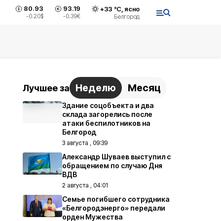
80.93
93.19
+
33
°С,
ясно
-0.20
$
-0.39
€
Белгород
Неделю
Месяц
Лучшее за
Здание соцобъекта и два
склада загорелись после
атаки беспилотников на
Белгород
3 августа , 09:39
Александр Шуваев выступил с
обращением по случаю Дня
ВДВ
2 августа , 04:01
Семье погибшего сотрудника
«Белгородэнерго» передали
орден Мужества