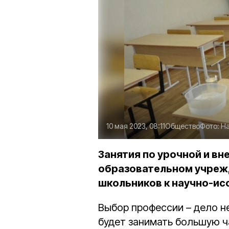
10 мая 2023, 08:11
Общество
Фото:
На
Занятия по урочной и вн
образовательном учрежд
школьников к научно-ис
Выбор профессии – дело н
будет занимать большую ч