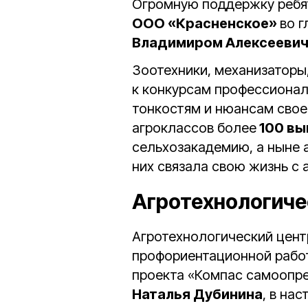
Огромную поддержку ребя
ООО «Красненское»
во 
Владимиром Алексееви
Зоотехники, механизаторы,
к конкурсам профессионал
тонкостям и нюансам свое
агроклассов более
100 вы
сельхозакадемию, а ныне а
них связала свою жизнь 
Агротехнологиче
Агротехнологический центр
профориентационной работ
проекта «Компас самоопр
Наталья Дубинина
, в на