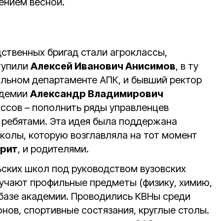
ением весной.
твенных бригад стали агроклассы,
тупили
Алексей Иванович Анисимов
, в ту
альном департаменте АПК, и бывший ректор
адемии
Александр Владимирович
ассов – пополнить ряды управленцев
ребятами. Эта идея была поддержана
колы, которую возглавляла на тот момент
дрит
, и родителями.
ьских школ под руководством вузовских
зучают профильные предметы (физику, химию,
 базе академии. Проводились КВНы среди
онов, спортивные состязания, круглые столы.