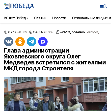
80 лет Победы
Статьи
Новости
Официальные докумен
82.17
94.84
+
24
°С,
облачно
+0.00
$
+0.00
€
Белгород
Глава администрации
Яковлевского округа Олег
Медведев встретился с жителями
МКД города Строителя