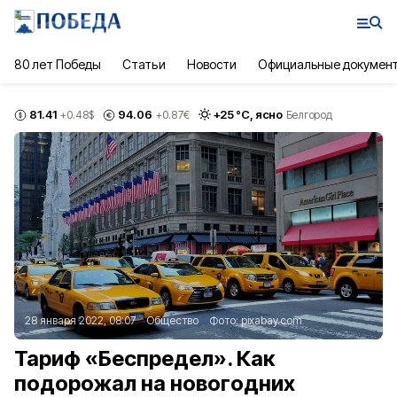
80 лет Победы
Статьи
Новости
Официальные докумен
81.41
94.06
+
25
°С,
ясно
+0.48
$
+0.87
€
Белгород
28 января 2022, 08:07
Общество
Фото:
pixabay.com
Тариф «Беспредел». Как
подорожал на новогодних