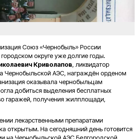
низация Союз «Чернобыль» России
 городском округе уже долгие годы.
иколаевич Криволапов
, ликвидатор
на Чернобыльской АЭС, награждён орденом
ганизация оказывала чернобыльцам
огла добиться выделения бесплатных
во гаражей, получения жилплощади,
чении лекарственными препаратами
ка открытым. На сегодняшний день готовится
рии на Чернобыльской АЭС Белгородской