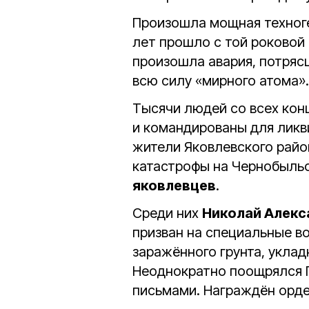
Произошла мощная техноге
лет прошло с той роковой
произошла авария, потряс
всю силу «мирного атома».
Тысячи людей со всех кон
и командированы для ликв
жители Яковлевского райо
катастрофы на Чернобыль
яковлевцев
.
Среди них
Николай Алекс
призван на специальные в
заражённого грунта, уклад
Неоднократно поощрялся 
письмами. Награждён орд