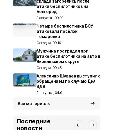
склада загорелись после
атаки беспилотников на
Белгород
3 августа , 09:39
Четыре беспилотника ВСУ
атаковали посёлок
Томаровка
Сегодня, 09:10
Мужчина пострадал при
атаке беспилотника на авто в
Яковлевском округе
Сегодня, 09:45
Александр Шуваев выступил с
обращением по случаю Дня
ВДВ
2 августа , 04:01
Все материалы
Последние
новости