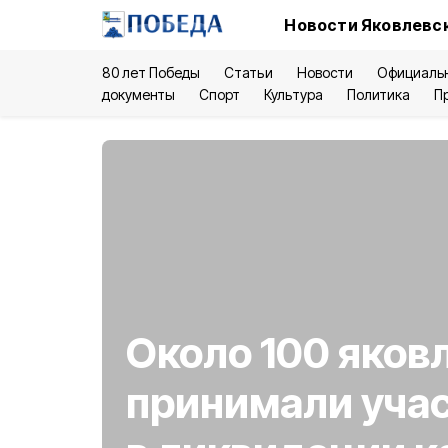
Новости Яковлевск
80 лет Победы
Статьи
Новости
Официаль
документы
Спорт
Культура
Политика
П
Около 100 яков
принимали уча