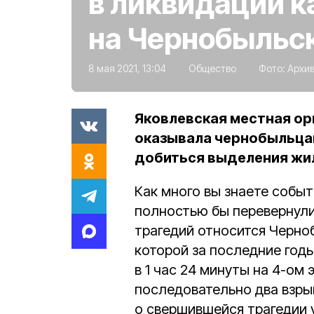
в ликвидации 
на Чернобыльс
8 мая 2021, 13:04
Общество
Фото:
Архив
Яковлевская местная ор
оказывала чернобыльца
добиться выделения жи
Как много вы знаете собы
полностью бы перевернули
трагедий относится Черноб
которой за последние годы
в 1 час 24 минуты на 4-ом
последовательно два взры
о свершившейся трагедии 