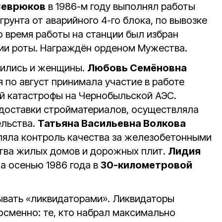
Севрюков
в 1986-м году выполнял работы
грунта от аварийного 4-го блока, по вывозке
о время работы на станции был избран
ии роты. Награждён орденом Мужества.
дились и женщины.
Любовь Семёновна
я по август принимала участие в работе
й катастрофы на Чернобыльской АЭС.
доставки стройматериалов, осуществляла
ельства.
Татьяна Васильевна Волкова
ляла контроль качества за железобетонными
тва жилых домов и дорожных плит.
Лидия
а осенью 1986 года в
30-километровой
зывать «ликвидаторами». Ликвидаторы
осменно: те, кто набрал максимально