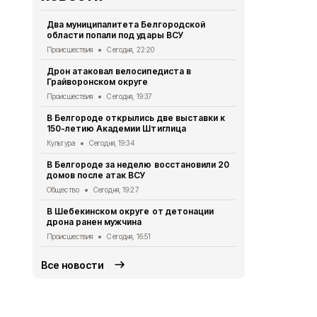
Два муниципалитета Белгородской
В Почаевск
области попали под удары ВСУ
заработал 
Происшествия
Сегодня, 22:20
Общество
Се
Дрон атаковал велосипедиста в
За сутки в 
Грайворонском округе
атаках ВСУ 
Происшествия
Сегодня, 19:37
Происшествия
В Белгороде открылись две выставки к
Белгородцы
150-летию Академии Штиглица
договоров 
Культура
Сегодня, 19:34
Экономика
Се
В Белгороде за неделю восстановили 20
Два грузови
домов после атак ВСУ
взрыва бес
Общество
Сегодня, 19:27
Происшествия
В Шебекинском округе от детонации
Дом офицер
дрона ранен мужчина
новое обор
Происшествия
Сегодня, 16:51
Культура
Сег
Все новости