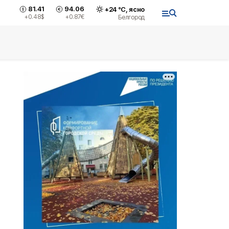
81.41
94.06
+
24
°С,
ясно
+0.48
$
+0.87
€
Белгород