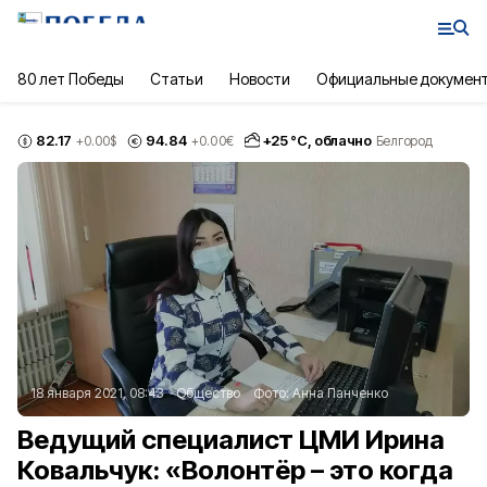
80 лет Победы
Статьи
Новости
Официальные докумен
82.17
94.84
+
25
°С,
облачно
+0.00
$
+0.00
€
Белгород
18 января 2021, 08:43
Общество
Фото:
Анна Панченко
Ведущий специалист ЦМИ Ирина
Ковальчук: «Волонтёр – это когда