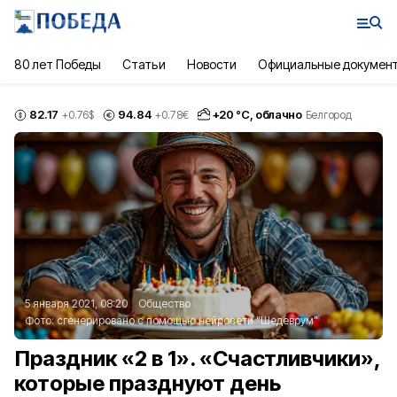
80 лет Победы
Статьи
Новости
Официальные докумен
82.17
94.84
+
20
°С,
облачно
+0.76
$
+0.78
€
Белгород
5 января 2021, 08:20
Общество
Фото:
сгенерировано с помощью нейросети "Шедеврум"
Праздник «2 в 1». «Счастливчики»,
которые празднуют день