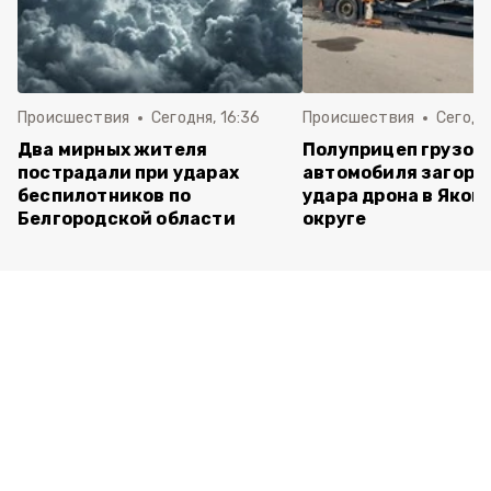
Происшествия
Сегодня, 16:36
Происшествия
Сегодня
Два мирных жителя
Полуприцеп грузов
пострадали при ударах
автомобиля загоре
беспилотников по
удара дрона в Яков
Белгородской области
округе