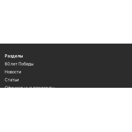
Разделы
80 лет Победы
Новости
Статьи
Официальные документы
Спорт
Культура
Политика
Проекты
Происшествия