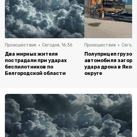
Происшествия
Сегодня, 16:36
Происшествия
Сегодня
Два мирных жителя
Полуприцеп грузов
пострадали при ударах
автомобиля загоре
беспилотников по
удара дрона в Яков
Белгородской области
округе