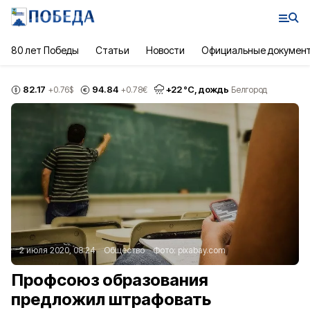
80 лет Победы
Статьи
Новости
Официальные докумен
82.17
94.84
+
22
°С,
дождь
+0.76
$
+0.78
€
Белгород
2 июля 2020, 08:24
Общество
Фото:
pixabay.com
Профсоюз образования
предложил штрафовать