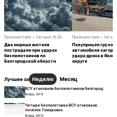
Происшествия
Сегодня, 16:36
Происшествия
Сегодня
Два мирных жителя
Полуприцеп грузов
пострадали при ударах
автомобиля загоре
беспилотников по
удара дрона в Яков
Белгородской области
округе
Неделю
Месяц
Лучшее за
ВСУ атаковали беспилотником Белгород
Вчера, 09:12
Четыре беспилотника ВСУ атаковали
посёлок Томаровка
Вчера, 09:10