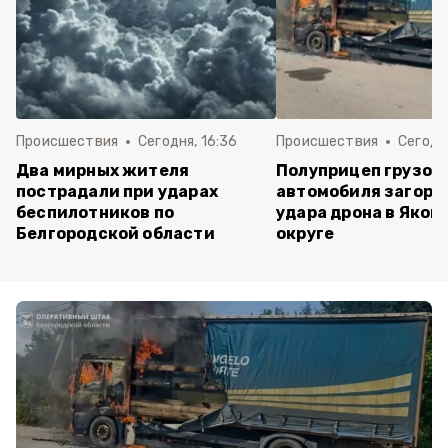
Происшествия
Сегодня, 16:36
Происшествия
Сегодня
Два мирных жителя
Полуприцеп грузов
пострадали при ударах
автомобиля загоре
беспилотников по
удара дрона в Яков
Белгородской области
округе