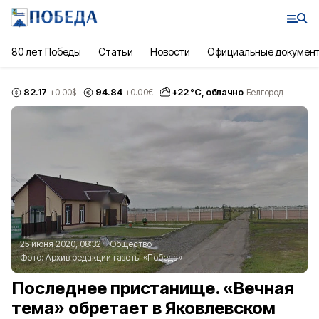
80 лет Победы
Статьи
Новости
Официальные докумен
82.17
94.84
+
22
°С,
облачно
+0.00
$
+0.00
€
Белгород
25 июня 2020, 08:32
Общество
Фото:
Архив редакции газеты «Победа»
Последнее пристанище. «Вечная
тема» обретает в Яковлевском