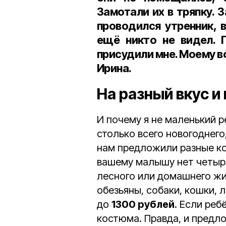
Замотали их в тряпку. З
проводился утренник, 
ещё никто не видел. 
присудили мне. Моему в
Ирина.
На разный вкус и
И почему я не маленький р
столько всего новогоднего,
нам предложили разные ко
вашему малышу нет четырё
лесного или домашнего жив
обезьяны, собаки, кошки, 
до
1300 рублей
. Если реб
костюма. Правда, и предл