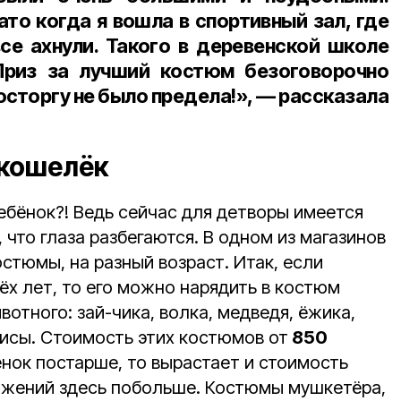
ато когда я вошла в спортивный зал, где
все ахнули. Такого в деревенской школе
Приз за лучший костюм безоговорочно
осторгу не было предела!», — рассказала
 кошелёк
ебёнок?! Ведь сейчас для детворы имеется
 что глаза разбегаются. В одном из магазинов
стюмы, на разный возраст. Итак, если
х лет, то его можно нарядить в костюм
отного: зай-чика, волка, медведя, ёжика,
лисы. Стоимость этих костюмов от
850
ёнок постарше, то вырастает и стоимость
ожений здесь побольше. Костюмы мушкетёра,