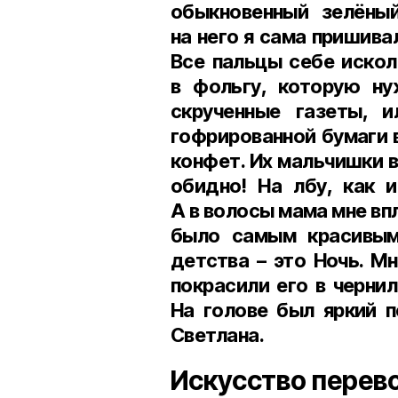
обыкновенный зелёны
на него я сама пришива
Все пальцы себе искол
в фольгу, которую ну
скрученные газеты, 
гофрированной бумаги в
конфет. Их мальчишки в
обидно! На лбу, как 
А в волосы мама мне вп
было самым красивым
детства – это Ночь. М
покрасили его в чернил
На голове был яркий 
Светлана.
Искусство пере