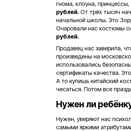
гнома, клоуна, принцессы,
рублей
. От трёх тысяч н
начальной школы. Это Зорр
Очаровали нас костюмы сне
рублей
.
Продавец нас заверила, ч
произведены на московско
использовались безопасны
сертификаты качества. Это
А то купишь китайский кос
чесаться. Потом все празд
Нужен ли ребёнк
Нужен, уверяют нас психо
самыми яркими атрибутами