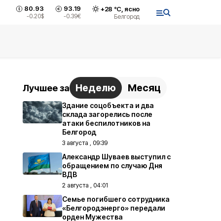
80.93
93.19
+
28
°С,
ясно
-0.20
$
-0.39
€
Белгород
Неделю
Месяц
Лучшее за
Здание соцобъекта и два
склада загорелись после
атаки беспилотников на
Белгород
3 августа , 09:39
Александр Шуваев выступил с
обращением по случаю Дня
ВДВ
2 августа , 04:01
Семье погибшего сотрудника
«Белгородэнерго» передали
орден Мужества