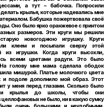
ессами, а тут – бабочка. Попросили
сделать крылья, которые надевались мне
 материалом. Бабушка пожертвовала своё
оды. Оно было ярко оранжевое с принтом
разных размеров. Эти круги мы решили
 старую новогоднюю игрушку. Круги
али клеем и посыпали сверху этой
й из игрушки. Когда круги высохли,
ись всеми цветами радуги. Это было
 На голову мне мама сделала ободок
шила мишурой. Платье молочного цвета
х и подоле дополнило мой образ. Этот
ит у меня перед глазами. Сколько было
ти крылья до школы, чтобы они
 целлофановых не было, ни в какую сумку
были очень большими и неудобными.