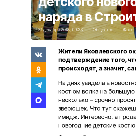
детского новог
наряда в Строи
31 декабря 2018, 09:33
Общество
Фото:
Жители Яковлевского окр
подтверждение того, чт
происходят, а значит, с
На днях увидела в новостн
костюм волка на большую 
несколько – срочно просят
зверюшек. Что тут скажеш
имидж. Интересно, а прод
новогодние детские костю