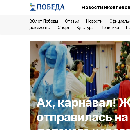
Новости Яковлевск
80 лет Победы
Статьи
Новости
Официаль
документы
Спорт
Культура
Политика
П
Ах, карнавал! 
отправилась на