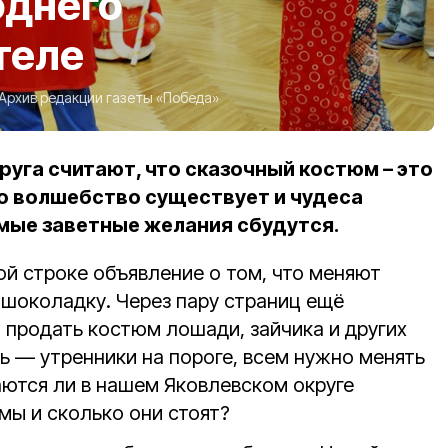
однего
теле
Архив редакции газеты «Победа»
уга считают, что сказочный костюм – это
о волшебство существует и чудеса
амые заветные желания сбудутся.
ой строке объявление о том, что меняют
шоколадку. Через пару страниц ещё
 продать костюм лошади, зайчика и других
ь — утренники на пороге, всем нужно менять
аются ли в нашем Яковлевском округе
мы и сколько они стоят?