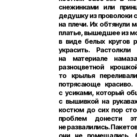
снежинками или принц
дедушку из проволоки 
на плечи. Их обтянули
платье, вышедшее из м
в виде белых кругов 
украсить. Растолкли
на материале намаз
разноцветной крошко
то крылья переливал
потрясающе красиво.
с усиками, который об
с вышивкой на рукава
костюм до сих пор сто
проблем донести э
не развалились. Пакетов
они не помещались, 