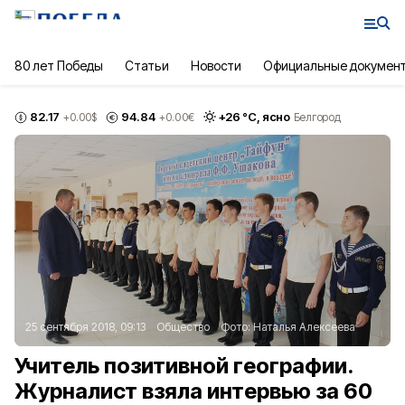
80 лет Победы
Статьи
Новости
Официальные докумен
82.17
94.84
+
26
°С,
ясно
+0.00
$
+0.00
€
Белгород
25 сентября 2018, 09:13
Общество
Фото:
Наталья Алексеева
Учитель позитивной географии.
Журналист взяла интервью за 60