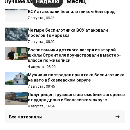
Неделю
Месяц
Лучшее за
ВСУ атаковали беспилотником Белгород
7 августа , 09:12
Четыре беспилотника ВСУ атаковали
посёлок Томаровка
7 августа , 09:10
Воспитанники детского лагеря из второй
школы Строителя поучаствовали в мастер-
классе по живописи
4 августа , 08:00
Мужчина пострадал при атаке беспилотника
на авто в Яковлевском округе
7 августа , 09:45
Полуприцеп грузового автомобиля загорелся
от удара дрона в Яковлевском округе
8 августа , 14:54
Все материалы