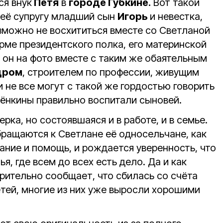
ся внук
Петя
в
городе Губкине.
Вот такой
 её супругу младший сын
Игорь
и невестка,
озможно не восхититься вместе со Светланой
рме президентского полка, его материнской
 он на фото вместе с таким же обаятельным
дром
, строителем по профессии, живущим
 и не все могут с такой же гордостью говорить
ебёнкины правильно воспитали сыновей.
рка, но состоявшаяся и в работе, и в семье.
бращаются к Светлане её односельчане, как
ание и помощь, и рождается уверенность, что
ья, где всем до всех есть дело. Да и как
рительно сообщает, что сбилась со счёта
етей, многие из них уже выросли хорошими