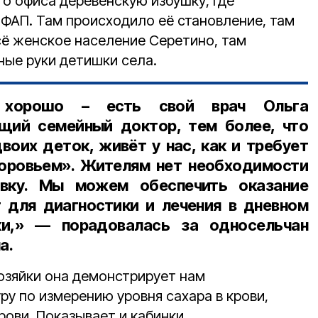
о офиса деревенскую избушку, где
 ФАП. Там происходило её становление, там
сё женское население Серетино, там
ные руки детишки села.
м хорошо – есть свой врач Ольга
ящий семейный доктор, тем более, что
воих деток, живёт у нас, как и требует
доровьем». Жителям нет необходимости
вку. Мы можем обеспечить оказание
г для диагностики и лечения в дневном
ки,» — порадовалась за односельчан
а.
озяйки она демонстрирует нам
у по измерению уровня сахара в крови,
рови. Показывает и кабинки