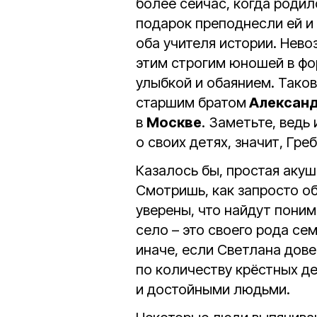
более сейчас, когда родил
подарок преподнесли ей и
оба учителя истории. Нев
этим строгим юношей в фо
улыбкой и обаянием. Таков
старшим братом
Алексан
в
Москве
. Заметьте, ведь
о своих детях, значит, Гр
Казалось бы, простая акуше
Смотришь, как запросто о
уверены, что найдут поним
село – это своего рода сем
иначе, если Светлана дове
по количеству крёстных д
и достойными людьми.