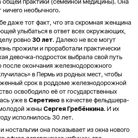
а общей практики (семейной медицины). Она
т ничего необычного.
бе даже тот факт, что эта скромная женщина
яющей улыбаться в ответ всех окружающих,
делу ровно
30 лет
. Далеко не все могут
жизнь прожили и проработали практически
кая девочка-подросток выбрала свой путь
ько после окончания железнодорожного
лучилась» в Пермь из родных мест, чтобы
ложенный срок в роддоме железнодорожной
ество освободило её от государственных
лась уже в
Серетино
в качестве фельдшера-
 молодой жены
Сергея Гребёнкина
. И их
году исполнилось 30 лет.
и ностальгии она показывает из окна нового