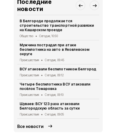
Последние
новости
В Белгороде продолжается
425 белгор
строительство транспортной развязки
получили су
на Кашарском проезде
граждан
Общество
Сегодня, 10:50
Экономика
Се
Мужчина пострадал при атаке
Белгородски
беспилотника на авто в Яковлевском
бота в «Ма
округе
Общество
Се
Происшествия
Сегодня, 09:45
Маршруты т
ВСУ атаковали беспилотником Белгород
Белгороде с
Происшествия
Сегодня, 09:12
Общество
Се
Четыре беспилотника ВСУ атаковали
«БАРС-Белг
посёлок Томаровка
ВСУ за трое
Происшествия
Сегодня, 09:10
Происшествия
Шуваев: ВСУ 123 раза атаковали
Дрон нанёс 
Белгородскую область за сутки
Шебекино
Происшествия
Сегодня, 09:05
Происшествия
Все новости