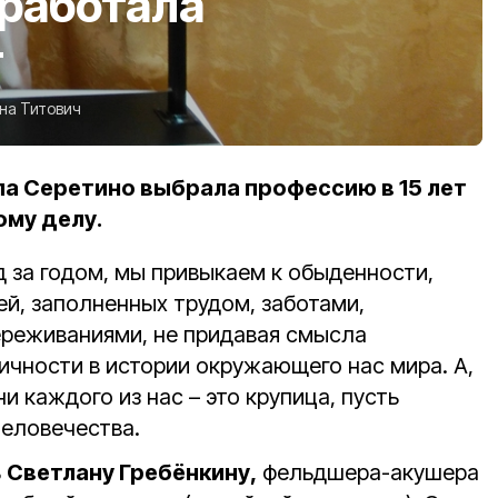
работала
т
на Титович
а Серетино выбрала профессию в 15 лет
ому делу.
д за годом, мы привыкаем к обыденности,
й, заполненных трудом, заботами,
ереживаниями, не придавая смысла
ичности в истории окружающего нас мира. А,
и каждого из нас – это крупица, пусть
человечества.
ь
Светлану Гребёнкину,
фельдшера-акушера