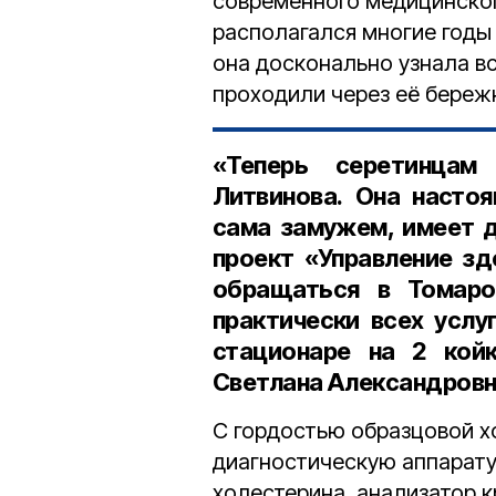
современного медицинског
располагался многие годы
она досконально узнала в
проходили через её береж
«Теперь серетинца
Литвинова. Она насто
сама замужем, имеет д
проект «Управление з
обращаться в Томаро
практически всех услу
стационаре на 2 кой
Светлана Александровн
С гордостью образцовой х
диагностическую аппаратур
холестерина, анализатор к