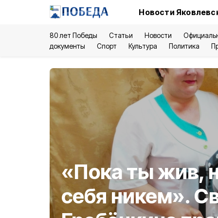
Новости Яковлевск
80 лет Победы
Статьи
Новости
Официаль
документы
Спорт
Культура
Политика
П
«Пока ты жив, 
себя никем». С