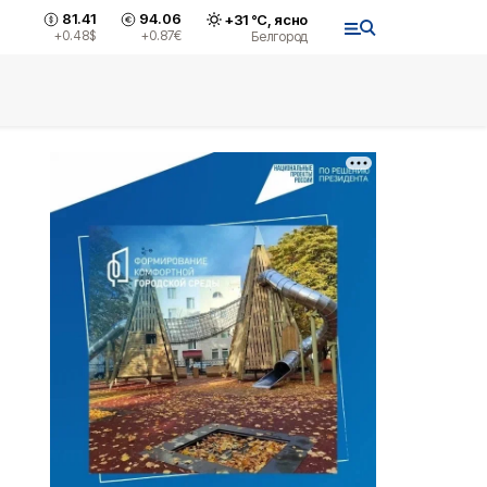
81.41
94.06
+
31
°С,
ясно
+0.48
$
+0.87
€
Белгород