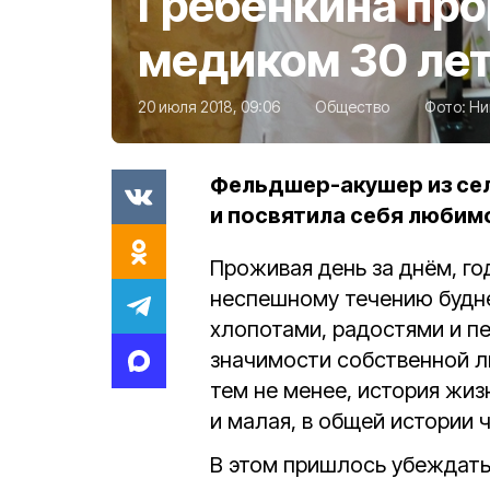
Гребёнкина про
медиком 30 ле
20 июля 2018, 09:06
Общество
Фото:
Ни
Фельдшер-акушер из сел
и посвятила себя любим
Проживая день за днём, го
неспешному течению будне
хлопотами, радостями и п
значимости собственной л
тем не менее, история жизн
и малая, в общей истории 
В этом пришлось убеждат