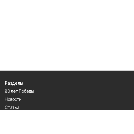
Разделы
80 лет Победы
Новости
Статьи
Официальные документы
Спорт
Культура