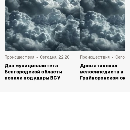
Происшествия
Сегодня, 22:20
Происшествия
Сегодня
Два муниципалитета
Дрон атаковал
Белгородской области
велосипедиста в
попали под удары ВСУ
Грайворонском окр