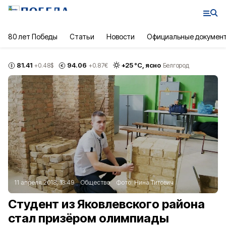
80 лет Победы
Статьи
Новости
Официальные докумен
81.41
94.06
+
25
°С,
ясно
+0.48
$
+0.87
€
Белгород
11 апреля 2018, 13:49
Общество
Фото:
Нина Титович
Студент из Яковлевского района
стал призёром олимпиады