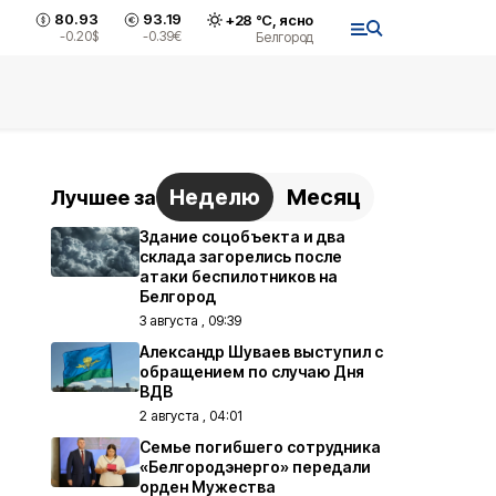
80.93
93.19
+
28
°С,
ясно
-0.20
$
-0.39
€
Белгород
Неделю
Месяц
Лучшее за
Здание соцобъекта и два
склада загорелись после
атаки беспилотников на
Белгород
3 августа , 09:39
Александр Шуваев выступил с
обращением по случаю Дня
ВДВ
2 августа , 04:01
Семье погибшего сотрудника
«Белгородэнерго» передали
орден Мужества