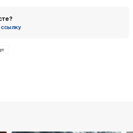
сте?
ссылку
рт