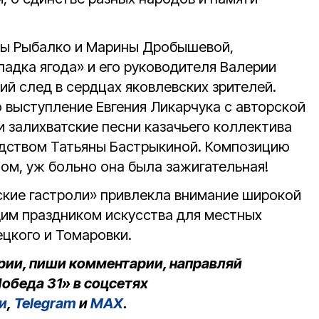
ны Рыбалко и Марины Дробышевой,
адка ягода» и его руководителя Валерии
й след в сердцах яковлевских зрителей.
 выступление Евгения Ликарчука с авторской
и залихватские песни казачьего коллектива
одством Татьяны Бастрыкиной. Композицию
ом, уж больно она была зажигательная!
кие гастроли» привлекла внимание широкой
щим праздником искусства для местных
ецкого и Томаровки.
рии, пиши комментарии, направляй
обеда 31» в соцсетях
и
,
Telegram
и
MAX
.