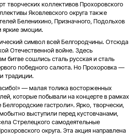
рт творческих коллективов Прохоровского
оллективы Яковлевского округа также
елей Беленихино, Призначного, Подольхов
 яркие эмоции.
ический символ всей Белгородчины. Отсюда
кой Отечественной войне. Здесь
м битве сошлись сталь русская и сталь
первого победного салюта. Но Прохоровка —
 и традиции.
пасибо!» — малая толика восторженных
лей, которые побывали на концерте в рамках
Белгородские гастроли». Ярко, творчески,
амобытно выступили перед кустовчанами,
села Стрелецкого самодеятельные
рохоровского округа. Эта акция направлена