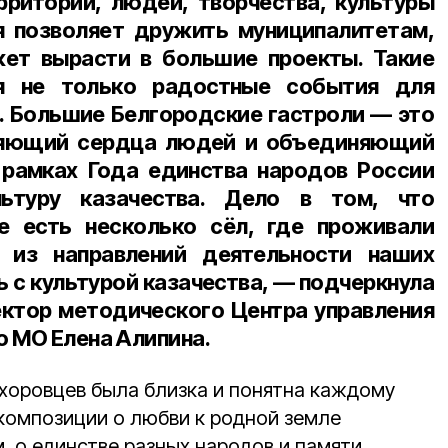
рриторий, людей, творчества, культуры
я позволяет дружить муниципалитетам,
ет вырасти в большие проекты. Такие
я не только радостные события для
й. Большие Белгородские гастроли — это
яющий сердца людей и объединяющий
 рамках Года единства народов России
ьтуру казачества. Дело в том, что
е есть несколько сёл, где проживали
 из направлений деятельности наших
 с культурой казачества, — подчеркнула
ктор методического Центра управления
о МО Елена Алипина.
хоровцев была близка и понятна каждому
 композиции о любви к родной земле
, о единстве разных народов и памяти