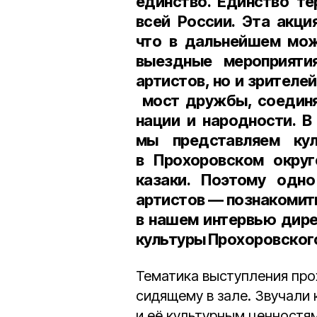
единство. Единство те
всей России. Эта акци
что в дальнейшем мож
выездные мероприяти
артистов, но и зрителе
мост дружбы, соедин
нации и народности. В
мы представляем кул
в Прохоровском округ
казаки. Поэтому одно
артистов — познакомить
в нашем интервью дире
культуры Прохоровског
Тематика выступления про
сидящему в зале. Звучали
и её культурным ценностям