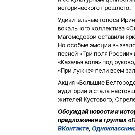
исторического прошлого.
Удивительные голоса Ири
вокального коллектива «Сл
Магомедовой оставили ярки
Но особые эмоции вызвало
песней «Три поля России» 
«Казачья воля» под руков
«При лужке» пели всем зал
Акция «Большие Белгородс
аудитории и стала настоя
жителей Кустового, Стрел
Обсуждай новости и исто
предложения в группах «П
ВКонтакте
,
Одноклассник