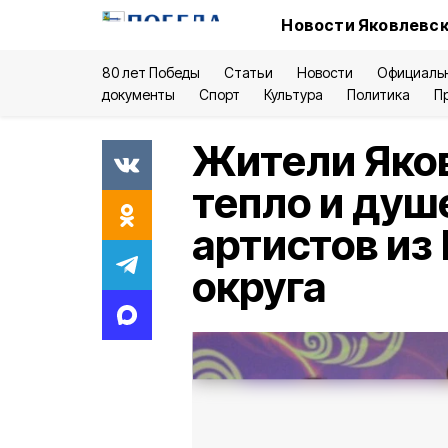
Новости Яковлевск
80 лет Победы
Статьи
Новости
Официаль
документы
Спорт
Культура
Политика
П
Жители Яков
тепло и душ
артистов из
округа