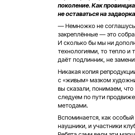
поколение. Как провинци
не оставаться на задворк
— Немножко не соглашусь.
закреплённые — это собра
И сколько бы мы ни допол
технологиями, то тепло и
даёт подлинник, не замени
Никакая копия репродукци
с «живым» мазком художник
вы сказали, понимаем, что
следуем по пути продвиже
методами.
Вспоминается, как особый 
наушники, и участники кл
Ребята сами вели эти марш