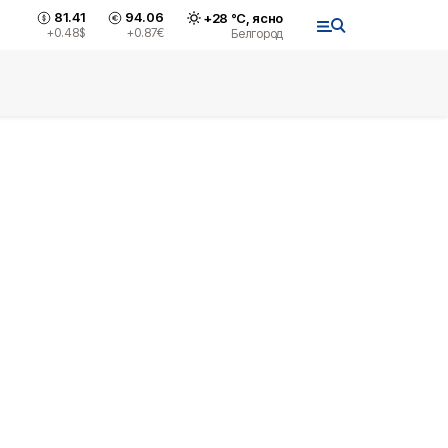
81.41
94.06
+
28
°С,
ясно
+0.48
$
+0.87
€
Белгород