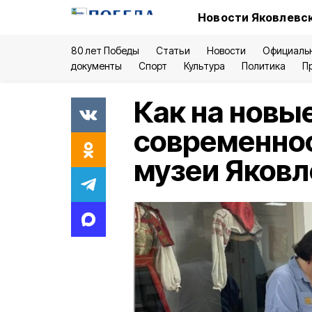
Новости Яковлевск
80 лет Победы
Статьи
Новости
Официаль
документы
Спорт
Культура
Политика
П
Как на новы
современно
музеи Яковл