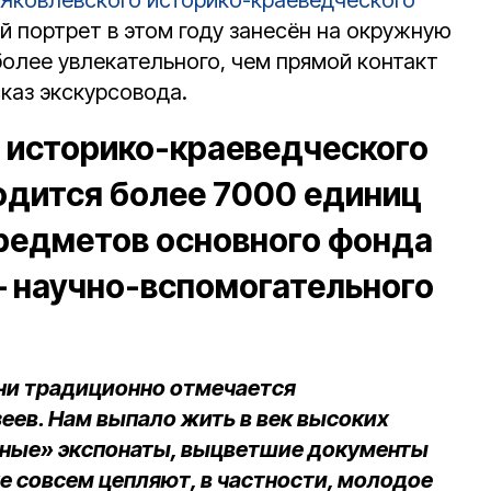
Яковлевского историко-краеведческого
й портрет в этом году занесён на окружную
более увлекательного, чем прямой контакт
каз экскурсовода.
 историко-краеведческого
ходится более 7000 единиц
предметов основного фонда
— научно-вспомогательного
дни традиционно отмечается
ев. Нам выпало жить в век высоких
нные» экспонаты, выцветшие документы
не совсем цепляют, в частности, молодое