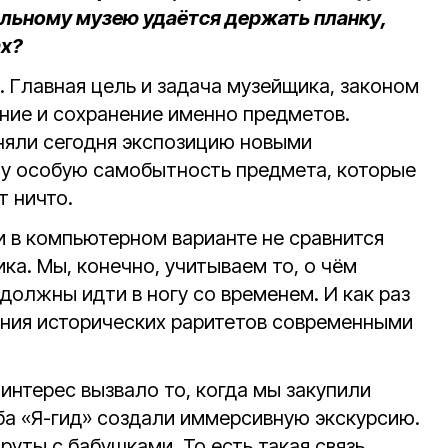
альному музею удаётся держать планку,
ах?
 Главная цель и задача музейщика, законом
ние и сохранение именно предметов.
няли сегодня экспозицию новыми
 ту особую самобытность предмета, которые
т ничто.
и в компьютерном варианте не сравнится
а. Мы, конечно, учитываем то, о чём
 должны идти в ногу со временем. И как раз
ния исторических раритетов современными
интерес вызвало то, когда мы закупили
уба «Я-гид» создали иммерсивную экскурсию.
руты с бабушками. То есть такая связь