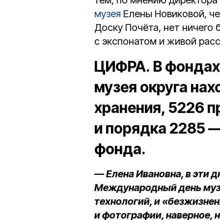
тем, по мнению директора
музея
Елены Новиковой, че
Доску Почёта, нет ничего 
с экспонатом и живой расс
ЦИФРА.
В фондах
музея округа на
хранения, 5226 
и порядка 2285 
фонда.
— Елена Ивановна, в эти 
Международный день музе
технологий, и «безжизне
и фотографии, наверное, 