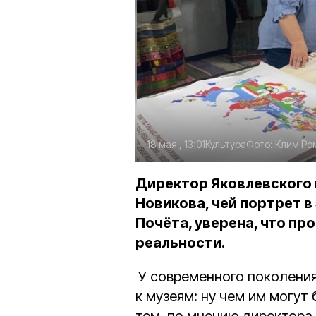
18 мая , 13:01
Культура
Фото:
Клим Ро
Директор Яковлевского 
Новикова, чей портрет в
Почёта, уверена, что пр
реальности.
У современного поколени
к музеям: ну чем им могу