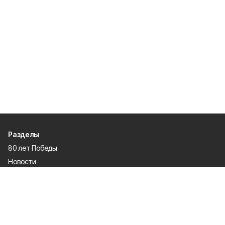
Разделы
80 лет Победы
Новости
Статьи
Официальные документы
Спорт
Культура