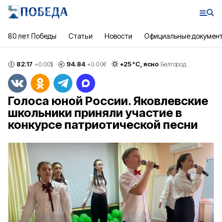
80 лет Победы
Статьи
Новости
Официальные докумен
82.17
94.84
+
25
°С,
ясно
+0.00
$
+0.00
€
Белгород
Голоса юной России. Яковлевские
школьники приняли участие в
конкурсе патриотической песни