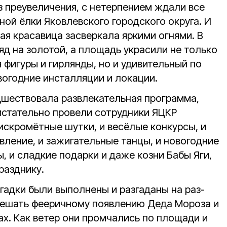
з преувеличения, с нетерпением ждали все
ной ёлки Яковлевского городского округа. И
ая красавица засверкала яркими огнями. В
яд на золотой, а площадь украсили не только
фигуры и гирлянды, но и удивительный по
овогодние инсталляции и локации.
шествовала развлекательная программа,
истательно провели сотрудники ЯЦКР
искромётные шутки, и весёлые конкурсы, и
вление, и зажигательные танцы, и новогодние
, и сладкие подарки и даже козни Бабы Яги,
разднику.
агадки были выполнены и разгаданы на раз-
омешать фееричному появлению Деда Мороза и
ах. Как ветер они промчались по площади и