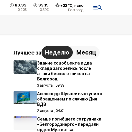
80.93
93.19
+
22
°С,
ясно
-0.20
$
-0.39
€
Белгород
Неделю
Месяц
Лучшее за
Здание соцобъекта и два
склада загорелись после
атаки беспилотников на
Белгород
3 августа , 09:39
Александр Шуваев выступил с
обращением по случаю Дня
ВДВ
2 августа , 04:01
Семье погибшего сотрудника
«Белгородэнерго» передали
орден Мужества