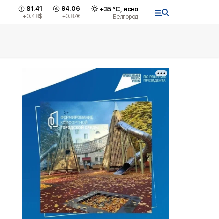
81.41
94.06
+
35
°С,
ясно
+0.48
$
+0.87
€
Белгород