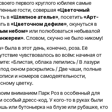
 своего первого круглого юбилея самые
ленные гости, совершая
«Цветочный
уть в
«Шляпное ателье»
, посетить
«Арт-
ать в
«Цветочном дефиле»
, окунуться в
тым небом»
или полюбоваться небывалой
анжереи»
. Словом, скучно не было никому!
 была в этот день, конечно, роза. Её
тствие чувствовалось во всём: начиная от
ите: «Блистая, облака лепились / В лазури
 под окном раскрылись / Две чаши, полные
вописи и номеров самодеятельности,
сному цветку.
своим вниманием Парк Роз в особенный для
и особый дресс-код. У кого-то в руках были
ошь или бутоньерка на блузе или рубашке, кто