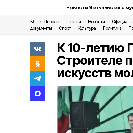
Новости Яковлевского му
80 лет Победы
Статьи
Новости
Официаль
документы
Спорт
Культура
Политика
П
К 10-летию 
Строителе п
искусств м