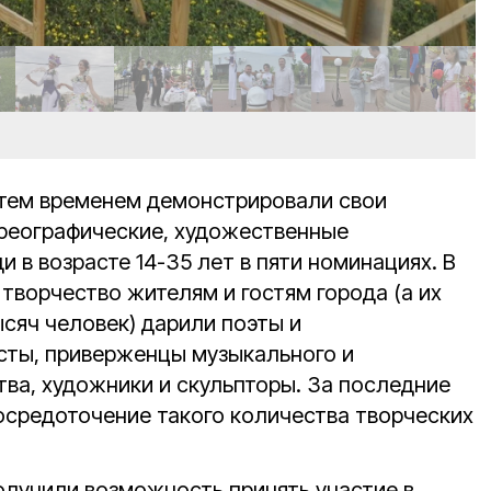
 тем временем демонстрировали свои
ореографические, художественные
в возрасте 14-35 лет в пяти номинациях. В
 творчество жителям и гостям города (а их
сяч человек) дарили поэты и
сты, приверженцы музыкального и
тва, художники и скульпторы. За последние
осредоточение такого количества творческих
!
олучили возможность принять участие в