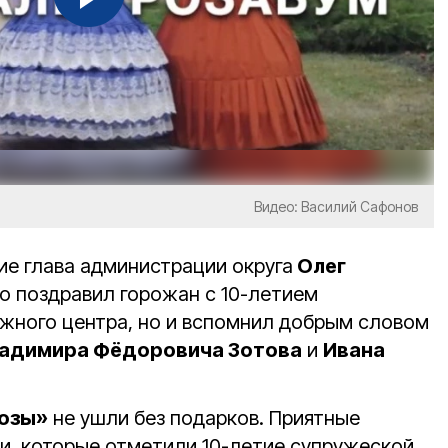
Видео: Василий Сафонов
е глава администрации округа
Олег
о поздравил горожан с 10-летием
жного центра, но и вспомнил добрым словом
адимира Фёдоровича Зотова
и
Ивана
Розы»
не ушли без подарков. Приятные
и, которые отметили 10-летие супружеской