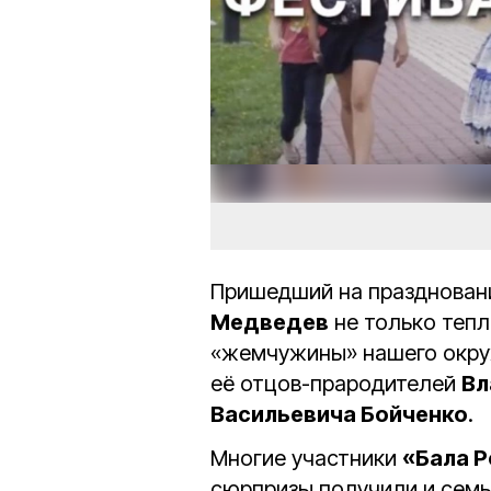
Пришедший на праздновани
Медведев
не только тепл
«жемчужины» нашего окру
её отцов-прародителей
Вл
Васильевича Бойченко
.
Многие участники
«Бала 
сюрпризы получили и семь