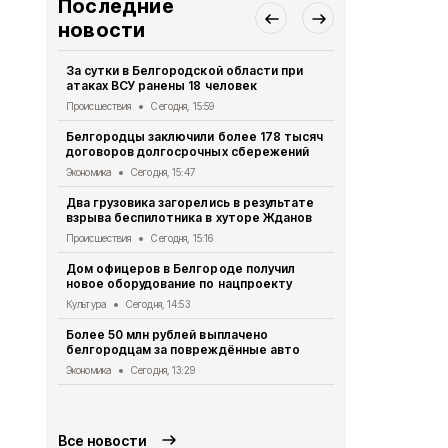
Последние
новости
За сутки в Белгородской области при
За сутки 45
атаках ВСУ ранены 18 человек
пропустили
Происшествия
Сегодня, 15:59
Происшествия
Белгородцы заключили более 178 тысяч
Демидов по
договоров долгосрочных сбережений
беспилотни
Экономика
Сегодня, 15:47
Происшествия
Два грузовика загорелись в результате
В Белгород
взрыва беспилотника в хуторе Жданов
отключат э
районах
Происшествия
Сегодня, 15:16
Общество
Се
Дом офицеров в Белгороде получил
новое оборудование по нацпроекту
Мошенники 
млн рублей 
Культура
Сегодня, 14:53
из-за рубеж
Более 50 млн рублей выплачено
Происшествия
белгородцам за повреждённые авто
ВСУ продол
Экономика
Сегодня, 13:29
Белгородск
Происшествия
Все новости