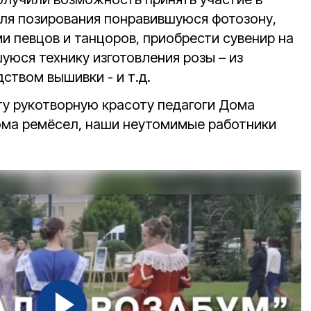
для позирования понравившуюся фотозону,
и певцов и танцоров, приобрести сувенир на
уюся технику изготовления розы – из
ством вышивки - и т.д.
ту рукотворную красоту педагоги Дома
ома ремёсел, наши неутомимые работники