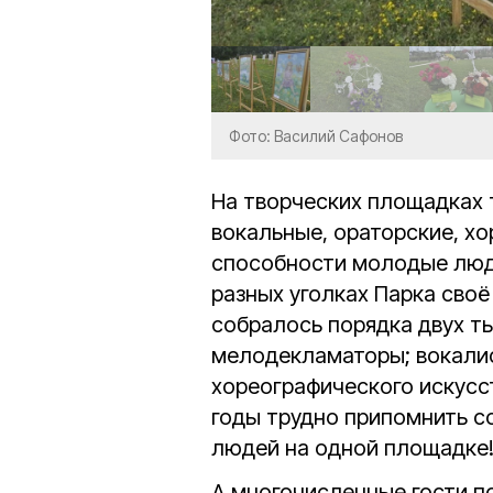
Фото: Василий Сафонов
На творческих площадках
вокальные, ораторские, х
способности молодые люди 
разных уголках Парка своё
собралось порядка двух ты
мелодекламаторы; вокали
хореографического искусс
годы трудно припомнить с
людей на одной площадке
А многочисленные гости п