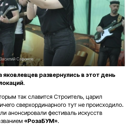
Василий Сафонов
 яковлевцев развернулись в этот день
локаций.
которым так славится Строитель, царил
ичего сверхординарного тут не происходило.
ели анонсировали фестиваль искусств
азванием
«РозаБУМ»
.