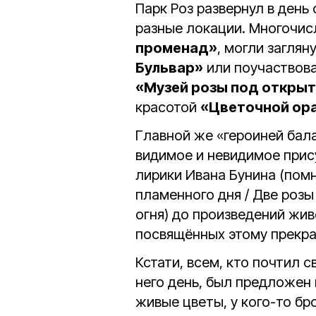
Парк Роз развернул в день
разные локации. Многочис
променад»
, могли заглян
Бульвар»
или поучаствов
«Музей розы под откры
красотой
«Цветочной ор
Главной же «героиней бала»
видимое и невидимое прису
лирики Ивана Бунина (помн
пламенного дня / Две розы
огня) до произведений жи
посвящённых этому прекра
Кстати, всем, кто почтил 
него день, был предложен 
живые цветы, у кого-то бр