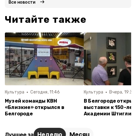
Все новости
Читайте также
Культура
Сегодня, 11:46
Культура
Вчера, 19:34
Музей команды КВН
В Белгороде открыл
«Близкие» открылся в
выставки к 150-ле
Белгороде
Академии Штиглиц
Неделю
Месяц
Лучшее за