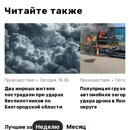
Читайте также
Происшествия
Сегодня, 16:36
Происшествия
Сегодня
Два мирных жителя
Полуприцеп грузов
пострадали при ударах
автомобиля загоре
беспилотников по
удара дрона в Яков
Белгородской области
округе
Неделю
Месяц
Лучшее за