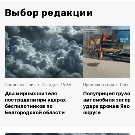
Выбор редакции
Происшествия
Сегодня, 16:36
Происшествия
Сегодня
Два мирных жителя
Полуприцеп грузов
пострадали при ударах
автомобиля загоре
беспилотников по
удара дрона в Яков
Белгородской области
округе