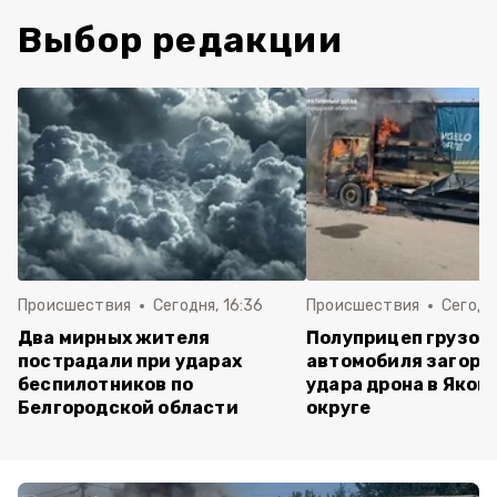
Выбор редакции
Происшествия
Сегодня, 16:36
Происшествия
Сегодня
Два мирных жителя
Полуприцеп грузов
пострадали при ударах
автомобиля загоре
беспилотников по
удара дрона в Яков
Белгородской области
округе