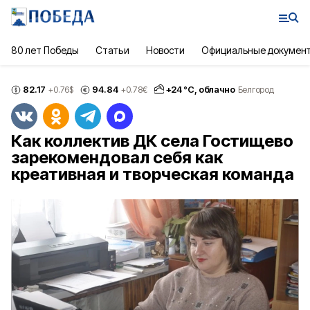
80 лет Победы
Статьи
Новости
Официальные докумен
82.17
94.84
+
24
°С,
облачно
+0.76
$
+0.78
€
Белгород
Как коллектив ДК села Гостищево
зарекомендовал себя как
креативная и творческая команда