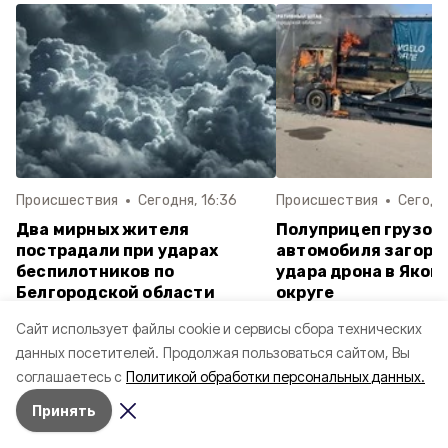
Происшествия
Сегодня, 16:36
Происшествия
Сегодня
Два мирных жителя
Полуприцеп грузов
пострадали при ударах
автомобиля загоре
беспилотников по
удара дрона в Яков
Белгородской области
округе
Cайт использует файлы cookie и сервисы сбора технических
данных посетителей.
Продолжая пользоваться сайтом, Вы
Неделю
Месяц
Лучшее за
соглашаетесь с
Политикой обработки персональных данных.
ВСУ атаковали беспилотником Белгород
Принять
Вчера, 09:12