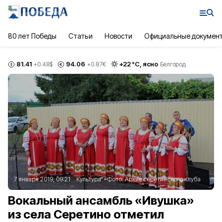
80 лет Победы
Статьи
Новости
Официальные докумен
81.41
94.06
+
22
°С,
ясно
+0.48
$
+0.87
€
Белгород
7 января 2019, 09:21
Культура
Фото:
Архив серетинского клуба
Вокальный ансамбль «Ивушка»
из села Серетино отметил