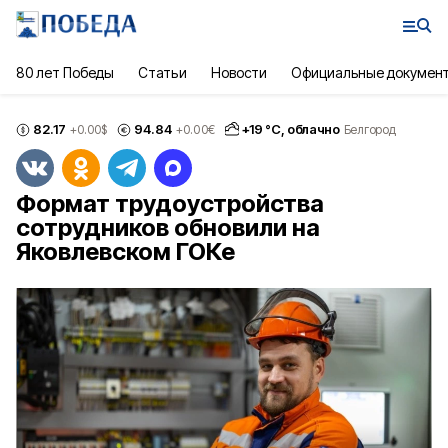
80 лет Победы
Статьи
Новости
Официальные докумен
82.17
94.84
+
19
°С,
облачно
+0.00
$
+0.00
€
Белгород
Формат трудоустройства
сотрудников обновили на
Яковлевском ГОКе