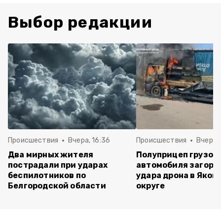
Выбор редакции
Происшествия
Вчера, 16:36
Происшествия
Вчера, 
Два мирных жителя
Полуприцеп грузов
пострадали при ударах
автомобиля загоре
беспилотников по
удара дрона в Яков
Белгородской области
округе