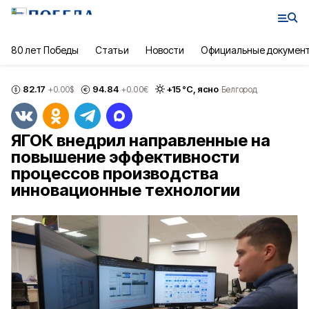
80 лет Победы
Статьи
Новости
Официальные докумен
82.17
94.84
+
15
°С,
ясно
+0.00
$
+0.00
€
Белгород
ЯГОК внедрил направленные на
повышение эффективности
процессов производства
инновационные технологии