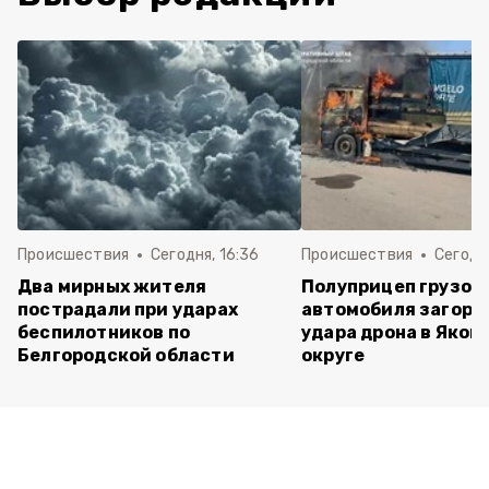
Происшествия
Сегодня, 16:36
Происшествия
Сегодня
Два мирных жителя
Полуприцеп грузов
пострадали при ударах
автомобиля загоре
беспилотников по
удара дрона в Яков
Белгородской области
округе