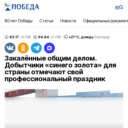
80 лет Победы
Статьи
Новости
Официальные докумен
82.17
94.84
+
21
°С,
дождь
+0.76
$
+0.78
€
Белгород
Закалённые общим делом.
Добытчики «синего золота» для
страны отмечают свой
профессиональный праздник