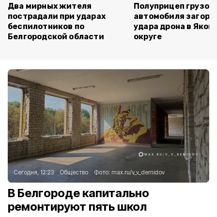
Два мирных жителя
Полуприцеп грузов
пострадали при ударах
автомобиля загоре
беспилотников по
удара дрона в Яков
Белгородской области
округе
Сегодня, 12:23
Общество
Фото:
max.ru/v_v_demidov
В Белгороде капитально
ремонтируют пять школ