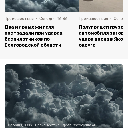
Происшествия
Сегодня, 16:36
Происшествия
Сегодня
Два мирных жителя
Полуприцеп грузов
пострадали при ударах
автомобиля загоре
беспилотников по
удара дрона в Яков
Белгородской области
округе
Сегодня, 16:36
Происшествия
Фото:
shedevrum.ai