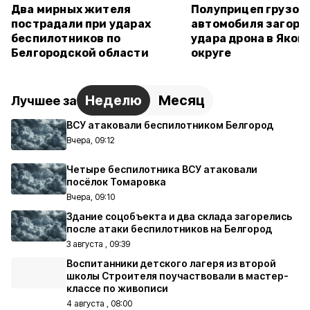
Два мирных жителя
Полуприцеп грузов
пострадали при ударах
автомобиля загоре
беспилотников по
удара дрона в Яков
Белгородской области
округе
Неделю
Месяц
Лучшее за
ВСУ атаковали беспилотником Белгород
Вчера, 09:12
Четыре беспилотника ВСУ атаковали
посёлок Томаровка
Вчера, 09:10
Здание соцобъекта и два склада загорелись
после атаки беспилотников на Белгород
3 августа , 09:39
Воспитанники детского лагеря из второй
школы Строителя поучаствовали в мастер-
классе по живописи
4 августа , 08:00