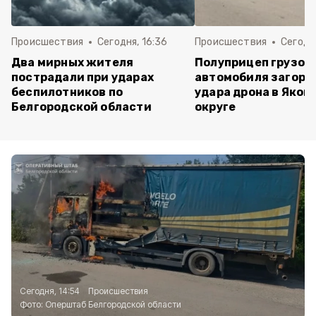
Происшествия
Сегодня, 16:36
Происшествия
Сегодня
Два мирных жителя
Полуприцеп грузов
пострадали при ударах
автомобиля загоре
беспилотников по
удара дрона в Яков
Белгородской области
округе
Сегодня, 14:54
Происшествия
Фото:
Оперштаб Белгородской области