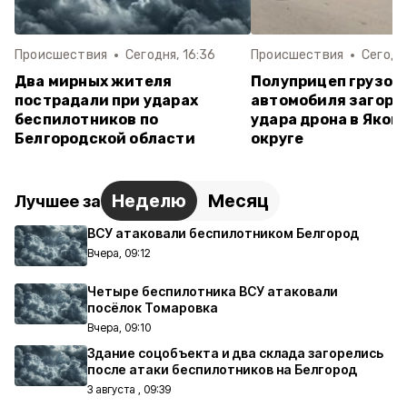
Происшествия
Сегодня, 16:36
Происшествия
Сегодня
Два мирных жителя
Полуприцеп грузов
пострадали при ударах
автомобиля загоре
беспилотников по
удара дрона в Яков
Белгородской области
округе
Неделю
Месяц
Лучшее за
ВСУ атаковали беспилотником Белгород
Вчера, 09:12
Четыре беспилотника ВСУ атаковали
посёлок Томаровка
Вчера, 09:10
Здание соцобъекта и два склада загорелись
после атаки беспилотников на Белгород
3 августа , 09:39