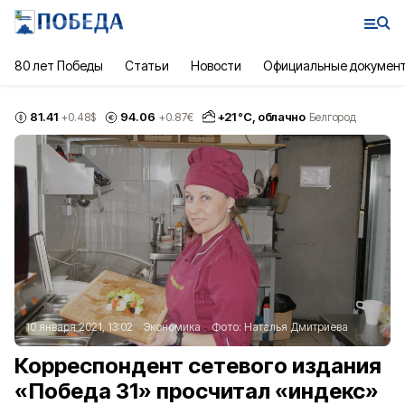
80 лет Победы
Статьи
Новости
Официальные докумен
81.41
94.06
+
21
°С,
облачно
+0.48
$
+0.87
€
Белгород
10 января 2021, 13:02
Экономика
Фото:
Наталья Дмитриева
Корреспондент сетевого издания
«Победа 31» просчитал «индекс»