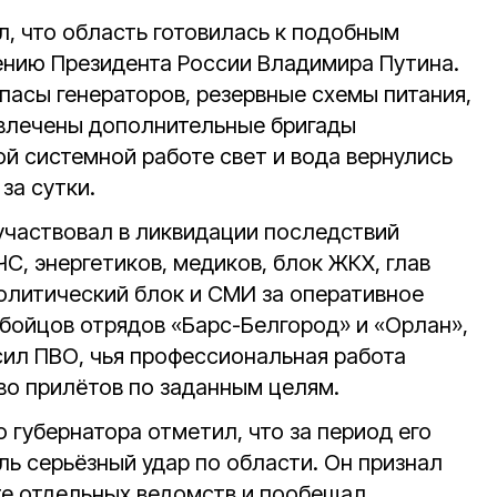
л, что область готовилась к подобным
ению Президента России Владимира Путина.
пасы генераторов, резервные схемы питания,
ивлечены дополнительные бригады
ой системной работе свет и вода вернулись
за сутки.
 участвовал в ликвидации последствий
С, энергетиков, медиков, блок ЖКХ, глав
олитический блок и СМИ за оперативное
бойцов отрядов «Барс-Белгород» и «Орлан»,
ил ПВО, чья профессиональная работа
о прилётов по заданным целям.
 губернатора отметил, что за период его
ль серьёзный удар по области. Он признал
те отдельных ведомств и пообещал