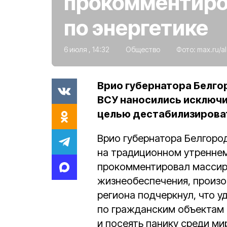
прокомментиро
по энергетике
6 июля , 14:32
Общество
Фото:
max.ru/a
Врио губернатора Белго
ВСУ наносились исключи
целью дестабилизироват
Врио губернатора Белгоро
на традиционном утреннем
прокомментировал массир
жизнеобеспечения, произо
региона подчеркнул, что 
по гражданским объектам 
и посеять панику среди ми