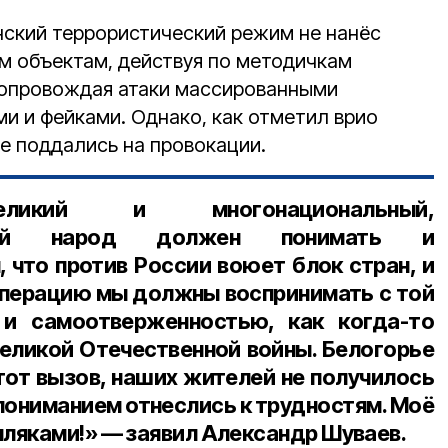
нский террористический режим не нанёс
ым объектам, действуя по методичкам
сопровождая атаки массированными
 и фейками. Однако, как отметил врио
е поддались на провокации.
кий и многонациональный,
льной народ должен понимать и
 что против России воюет блок стран, и
перацию мы должны воспринимать с той
и самоотверженностью, как когда-то
Великой Отечественной войны. Белогорье
тот вызов, наших жителей не получилось
 пониманием отнеслись к трудностям. Моё
ляками!» — заявил Александр Шуваев.