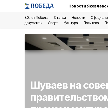
Новости Яковлевск
80 лет Победы
Статьи
Новости
Официаль
документы
Спорт
Культура
Политика
П
Шуваев на сове
правительство