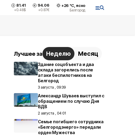
81.41
94.06
+
26
°С,
ясно
+0.48
$
+0.87
€
Белгород
Неделю
Месяц
Лучшее за
Здание соцобъекта и два
склада загорелись после
атаки беспилотников на
Белгород
3 августа , 09:39
Александр Шуваев выступил с
обращением по случаю Дня
ВДВ
2 августа , 04:01
Семье погибшего сотрудника
«Белгородэнерго» передали
орден Мужества