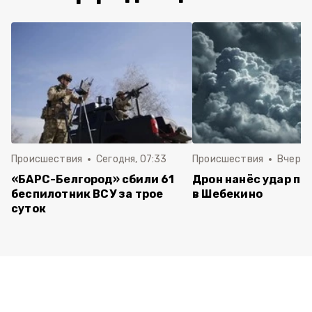
Происшествия
Сегодня, 07:33
Происшествия
Вчера, 
«БАРС-Белгород» сбили 61
Дрон нанёс удар по
беспилотник ВСУ за трое
в Шебекино
суток