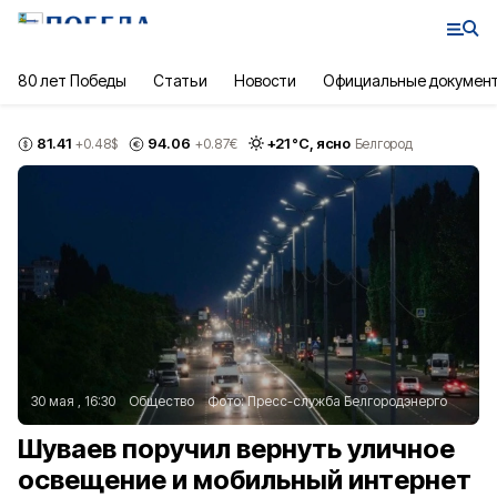
80 лет Победы
Статьи
Новости
Официальные докумен
81.41
94.06
+
21
°С,
ясно
+0.48
$
+0.87
€
Белгород
30 мая , 16:30
Общество
Фото:
Пресс-служба Белгородэнерго
Шуваев поручил вернуть уличное
освещение и мобильный интернет