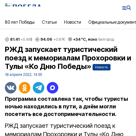
80 лет Победы
Статьи
Новости
Официальные докумен
81.41
94.06
+
34
°С,
ясно
+0.48
$
+0.87
€
Белгород
РЖД запускает туристический
поезд к мемориалам Прохоровки и
Тулы «Ко Дню Победы»
Новость
18 апреля 2022, 14:55
Программа составлена так, чтобы туристы
ночью находились в пути, а днём могли
посетить все достопримечательности.
РЖД запускает туристический поезд к
мемориалам Прохоровки и Тулы «Ко Дню