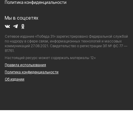
Политика конфиденциальности
Мы в соцсетях
Сетевое издание «Победа 31» зарегистрировано Федеральной службой
по надзору в сфере связи, информационных технологий и массовых
коммуникаций 27.08.2021. Свидетельство о регистрации ЭЛ № ФС 77 —
81761.
Настоящий ресурс может содержать материалы 12+
Правила использования
Политика конфиденциальности
Об издании